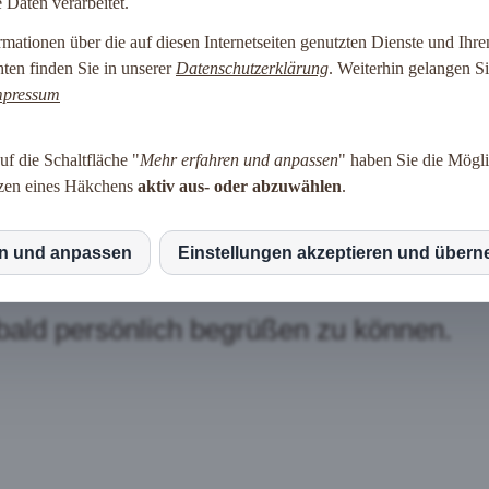
Daten verarbeitet.
Ferienwohnung
Impressum
Datenschutz
rmationen über die auf diesen Internetseiten genutzten Dienste und Ihre
en finden Sie in unserer
Datenschutzerklärung
. Weiterhin gelangen S
mpressum
ungsanfrage.
f die Schaltfläche "
Mehr erfahren und anpassen
" haben Sie die Mögli
tzen eines Häkchens
aktiv aus- oder abzuwählen
.
chter Buchungszeitraum verfügbar ist u
möglich bei Ihnen per E-Mail oder
en und anpassen
Einstellungen akzeptieren und über
S
 bald persönlich begrüßen zu können.
le Maps