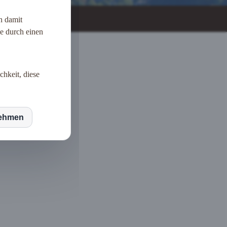
n damit
ie durch einen
chkeit, diese
nd
nehmen