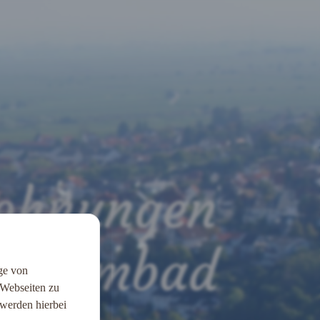
ohnungen
hwimmbad
uge von
 Webseiten zu
 werden hierbei