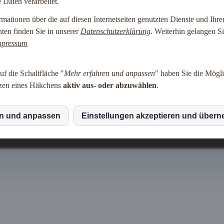
Daten verarbeitet.
Ferienwohnung
Impressum
Datenschutz
rmationen über die auf diesen Internetseiten genutzten Dienste und Ihre
en finden Sie in unserer
Datenschutzerklärung
. Weiterhin gelangen S
mpressum
f die Schaltfläche "
Mehr erfahren und anpassen
" haben Sie die Mögli
tzen eines Häkchens
aktiv aus- oder abzuwählen
.
en und anpassen
Einstellungen akzeptieren und über
S
mbad
|
Impressum
|
Datenschutzerklärung
|
Cookie-Einstellun
le Maps