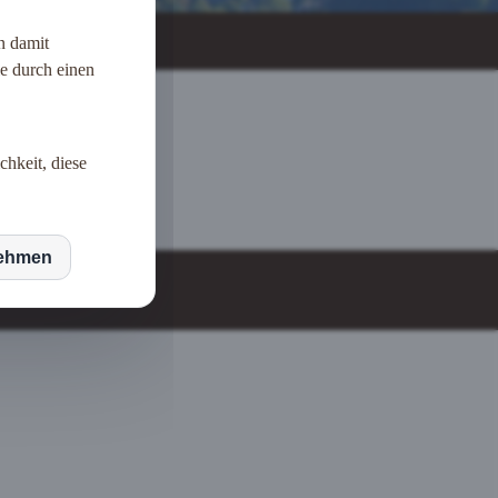
n damit
ie durch einen
chkeit, diese
nehmen
gem
|
AGB