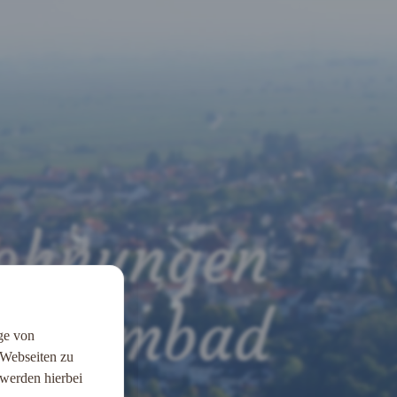
ohnungen
hwimmbad
uge von
 Webseiten zu
 werden hierbei